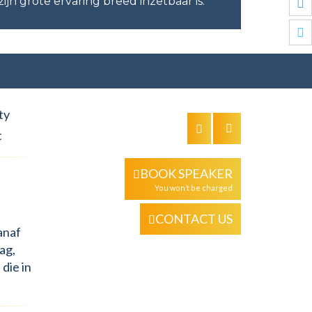
jn grote ervaring breed inzetbaar is.
ty
t
BOOK SPEAKER
You won’t be charged
CONTACT US
anaf
ag,
 die in