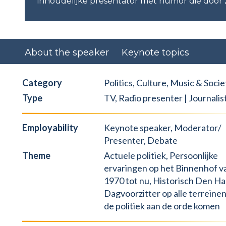
inhoudelijke presentator met humor die door zi
About the speaker
Keynote topics
`
Category
Politics, Culture, Music & Socie
Type
TV, Radio presenter | Journalis
Employability
Keynote speaker, Moderator/
Presenter, Debate
Theme
Actuele politiek, Persoonlijke
ervaringen op het Binnenhof v
1970 tot nu, Historisch Den Ha
Dagvoorzitter op alle terreinen
de politiek aan de orde komen