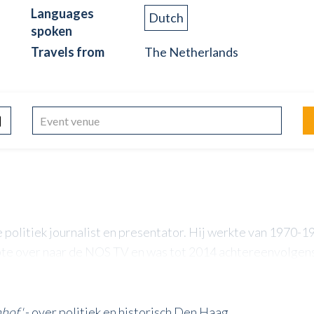
Languages
Dutch
spoken
Travels from
The Netherlands
e politiek journalist en presentator. Hij werkte van 1970-
pte over naar de NOS TV en was tot 2014 achtereenvolgen
nhof'
- over politiek en historisch Den Haag.