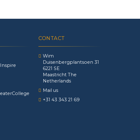
CONTACT
Wim
Duisenbergplantsoen 31
Inspire
6221 SE
Maastricht The
Netherlands
Mail us
eaterCollege
+31 43 343 21 69