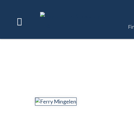
Fi
BECOME AN ASSEMBLEE SPEAKER
CONTACT US
Home
Our Speakers
Why Assemblee Speakers
Others About Us